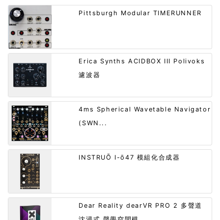
Pittsburgh Modular TIMERUNNER
Erica Synths ACIDBOX III Polivoks
濾波器
4ms Spherical Wavetable Navigator
(SWN...
INSTRUŌ I-ō47 模組化合成器
Dear Reality dearVR PRO 2 多聲道
沈浸式 聲學空間模...