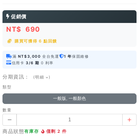
促銷價
NT$
690
購買可獲得 6 點回饋
滿
NT$3,000
全台免運
1 年
保固維修
信用卡
3/6 期
0 利率
分期資訊：
(明細
)
類型
一般版, 一般顏色
數量
商品狀態
有庫存
僅剩 2 件