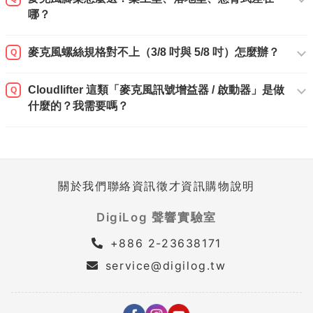
哪？
麥克風螺絲規格對不上（3/8 吋與 5/8 吋）怎麼辦？
Q
Cloudlifter 這類「麥克風訊號增益器 / 啟動器」是做
Q
什麼的？我需要嗎？
關於我們
聯絡資訊
徵才資訊
購物說明
DigiLog 聲響實驗室
+886 2-23638171
service@digilog.tw