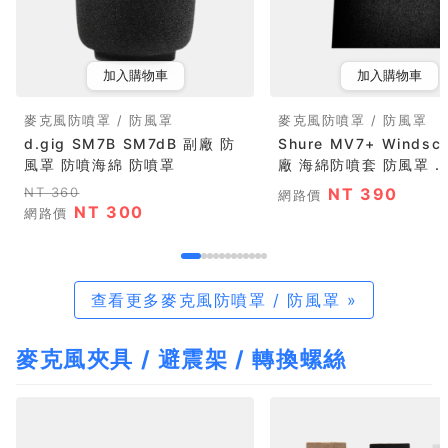
加入購物車
加入購物車
麥克風防噴罩 / 防風罩
麥克風防噴罩 / 防風罩
d.gig SM7B SM7dB 副廠 防
Shure MV7+ Windsc
風罩 防噴海綿 防噴罩
廠 海綿防噴套 防風罩 ..
NT 360
NT 390
網路價
NT 300
網路價
查看更多麥克風防噴罩 / 防風罩 »
麥克風夾具 / 避震架 / 轉換螺絲