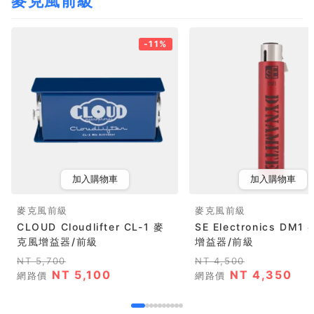
麥克風前級
-11%
加入購物車
加入購物車
麥克風前級
麥克風前級
CLOUD Cloudlifter CL-1 麥
SE Electronics DM
克風增益器/前級
增益器/前級
NT 5,700
NT 4,500
NT 5,100
NT 4,350
網路價
網路價