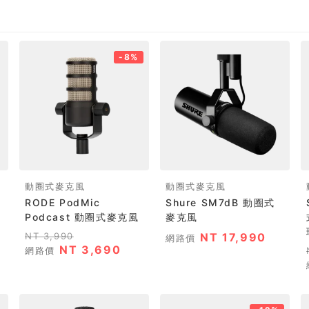
-8%
動圈式麥克風
動圈式麥克風
RODE PodMic
Shure SM7dB 動圈式
Podcast 動圈式麥克風
麥克風
NT 3,990
NT 17,990
網路價
NT 3,690
網路價