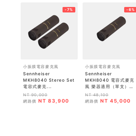
-7%
-6%
小振膜電容麥克風
小振膜電容麥克風
Sennheiser
Sennheiser
MKH8040 Stereo Set
MKH8040 電容式麥克
電容式麥克...
風 樂器適用（單支）
M...
NT 90,000
NT 48,100
NT 83,900
NT 45,000
網路價
網路價