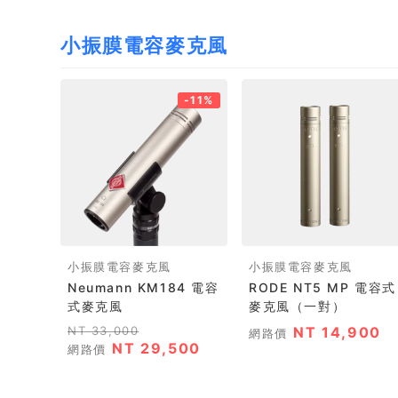
小振膜電容麥克風
-11%
小振膜電容麥克風
小振膜電容麥克風
Neumann KM184 電容
RODE NT5 MP 電容式
式麥克風
麥克風（一對）
NT 33,000
NT 14,900
網路價
NT 29,500
網路價