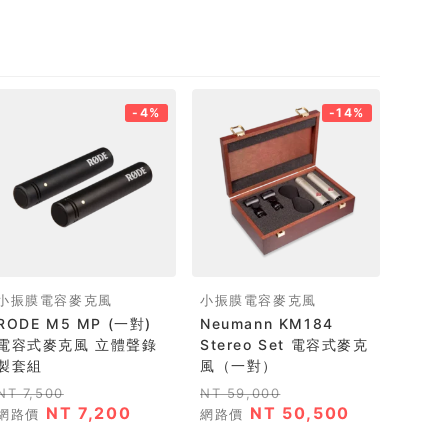
-4%
-14%
小振膜電容麥克風
小振膜電容麥克風
RODE M5 MP (一對)
Neumann KM184
電容式麥克風 立體聲錄
Stereo Set 電容式麥克
製套組
風（一對）
NT 7,500
NT 59,000
NT 7,200
NT 50,500
網路價
網路價