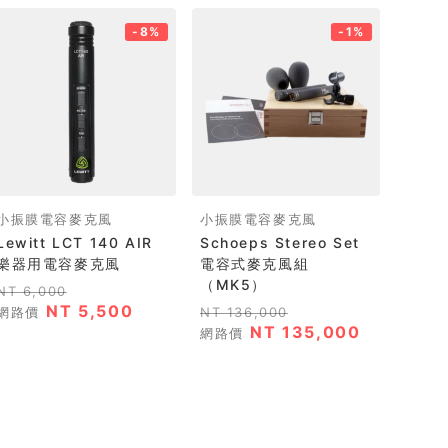
-8%
-1%
小振膜電容麥克風
小振膜電容麥克風
Lewitt LCT 140 AIR
Schoeps Stereo Set
樂器用電容麥克風
電容式麥克風組
（MK5）
NT 6,000
NT 5,500
網路價
NT 136,000
NT 135,000
網路價