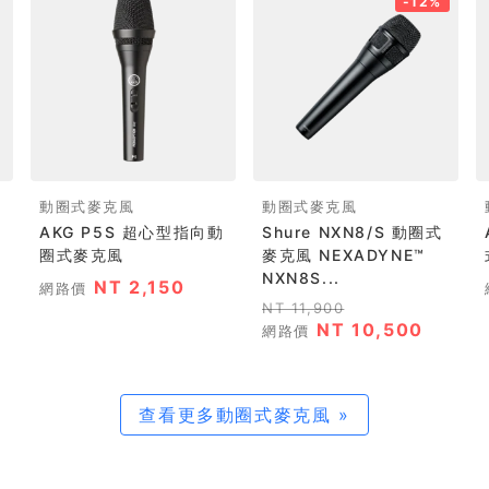
-12%
動圈式麥克風
動圈式麥克風
t
AKG P5S 超心型指向動
Shure NXN8/S 動圈式
圈式麥克風
麥克風 NEXADYNE™
NXN8S...
NT 2,150
網路價
NT 11,900
NT 10,500
網路價
查看更多動圈式麥克風 »