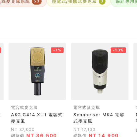
無線麥克風系統
壓電式/接觸式麥克風
鼓組專用
53
3
-1%
-13%
電容式麥克風
電容式麥克風
電
AKG C414 XLII 電容式
Sennheiser MK4 電容
麥克風
式麥克風
NT 37,000
NT 17,100
NT 36,500
NT 14,900
網路價
網路價