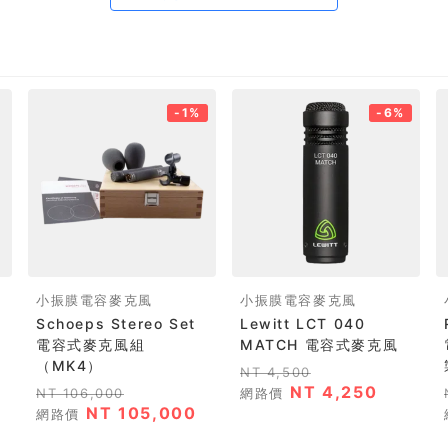
-1%
-6%
小振膜電容麥克風
小振膜電容麥克風
Schoeps Stereo Set
Lewitt LCT 040
電容式麥克風組
MATCH 電容式麥克風
（MK4）
NT 4,500
NT 4,250
NT 106,000
網路價
NT 105,000
網路價