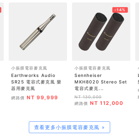
-14%
小振膜電容麥克風
小振膜電容麥克風
Earthworks Audio
Sennheiser
SR25 電容式麥克風 樂
MKH8020 Stereo Set
器用麥克風
電容式麥克...
NT 99,999
NT 130,000
網路價
NT 112,000
網路價
查看更多小振膜電容麥克風 »