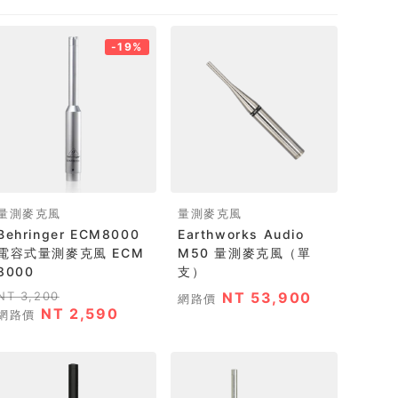
-19%
量測麥克風
量測麥克風
Behringer ECM8000
Earthworks Audio
電容式量測麥克風 ECM
M50 量測麥克風（單
8000
支）
NT 3,200
NT 53,900
網路價
NT 2,590
網路價