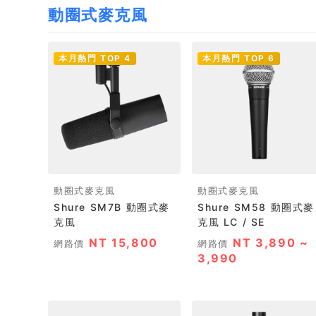
動圈式麥克風
本月熱門 TOP 4
本月熱門 TOP 6
動圈式麥克風
動圈式麥克風
Shure SM7B 動圈式麥
Shure SM58 動圈式麥
克風
克風 LC / SE
NT 15,800
NT 3,890 ~
網路價
網路價
3,990