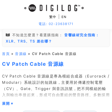
|
繁中
EN
電話: 02-23638171
不知道怎麼選？看選購指南：
音響線材完全指南：
XLR、TRS、TS 差在哪？
首頁
»
音源線
» CV Patch Cable 音源線
CV Patch Cable 音源線
CV Patch Cable 音源線是專為模組合成器（Eurorack /
Modular）系統設計的短跳線，主要用於傳遞控制電壓
（CV）、Gate、Trigger 與音訊訊號，把不同模組的輸
入與輸出串接起來，形成可自由重組的聲音路徑。多數採用
3.5mm（1/8 吋）單聲道端子，是目前 Eurorack 最普遍
的規格；少數較舊或特定系統會用到 1/4 吋或香蕉插，選