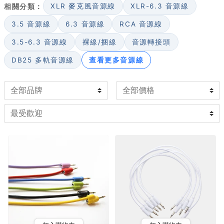
購前建議先確認機箱孔徑。
相關分類：
XLR 麥克風音源線
XLR-6.3 音源線
挑選時主要看長度、堆疊性與耐用度，若常做複雜訊號分
3.5 音源線
6.3 音源線
RCA 音源線
配，可考慮支援堆疊（stackable）端子的款式，讓一個
3.5-6.3 音源線
裸線/捆線
音源轉接頭
輸出送到多個目的地。
DB25 多軌音源線
查看更多音源線