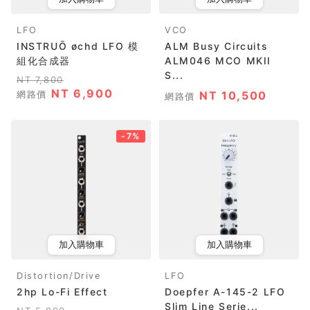
LFO
VCO
INSTRUŌ øchd LFO 模
ALM Busy Circuits
組化合成器
ALM046 MCO MKII
S...
NT 7,800
NT 6,900
網路價
NT 10,500
網路價
-7%
加入購物車
加入購物車
Distortion/Drive
LFO
2hp Lo-Fi Effect
Doepfer A-145-2 LFO
Slim Line Serie...