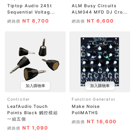
Tiptop Audio 245t
ALM Busy Circuits
Sequential Voltag...
ALM044 MFD DJ Cro...
NT 8,700
NT 6,600
網路價
網路價
加入購物車
加入購物車
Controller
Function Generator
LeafAudio Touch
Make Noise
Points Black 觸控模組
PoliMATHS
一組五個
NT 16,600
網路價
NT 1,090
網路價