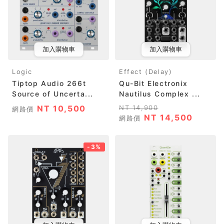
加入購物車
加入購物車
Logic
Effect (Delay)
Tiptop Audio 266t
Qu-Bit Electronix
Source of Uncerta...
Nautilus Complex ...
NT 10,500
NT 14,900
網路價
NT 14,500
網路價
-3%