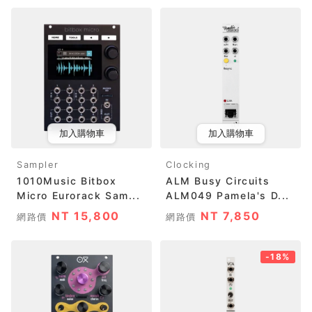
加入購物車
加入購物車
Sampler
Clocking
1010Music Bitbox
ALM Busy Circuits
Micro Eurorack Sam...
ALM049 Pamela's D...
NT 15,800
NT 7,850
網路價
網路價
-18%