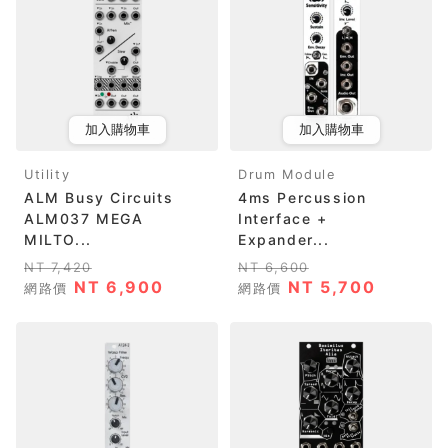
加入購物車
加入購物車
Utility
Drum Module
ALM Busy Circuits
4ms Percussion
ALM037 MEGA
Interface +
MILTO...
Expander...
NT 7,420
NT 6,600
NT 6,900
NT 5,700
網路價
網路價