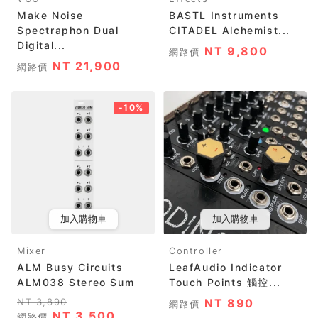
Make Noise
BASTL Instruments
Spectraphon Dual
CITADEL Alchemist...
Digital...
NT 9,800
網路價
NT 21,900
網路價
-10%
加入購物車
加入購物車
Mixer
Controller
ALM Busy Circuits
LeafAudio Indicator
ALM038 Stereo Sum
Touch Points 觸控...
NT 3,890
NT 890
網路價
NT 3,500
網路價