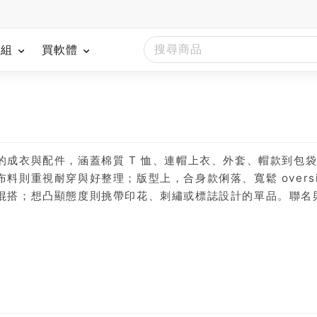
模組
買軟體
的成衣與配件，涵蓋棉質 T 恤、連帽上衣、外套、帽款到包
料則重視耐穿與好整理；版型上，合身款俐落、寬鬆 overs
混搭；想凸顯態度則挑帶印花、刺繡或標誌設計的單品。聯名