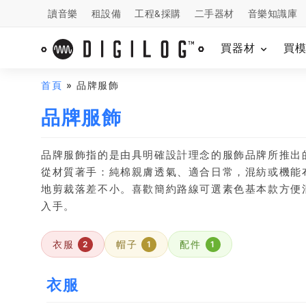
讀音樂
租設備
工程&採購
二手器材
音樂知識庫
買器材
買
首頁
» 品牌服飾
品牌服飾
品牌服飾指的是由具明確設計理念的服飾品牌所推出
從材質著手：純棉親膚透氣、適合日常，混紡或機能布
地剪裁落差不小。喜歡簡約路線可選素色基本款方便
入手。
衣服
帽子
配件
2
1
1
衣服