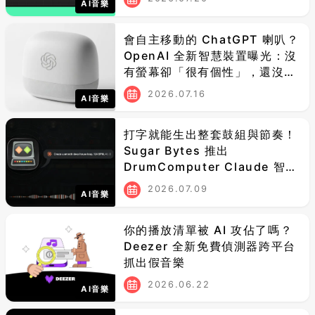
AI音樂
會自主移動的 ChatGPT 喇叭？
OpenAI 全新智慧裝置曝光：沒
有螢幕卻「很有個性」，還沒上
市就先吃蘋果官司
2026.07.16
AI音樂
打字就能生出整套鼓組與節奏！
Sugar Bytes 推出
DrumComputer Claude 智慧
擴充功能
2026.07.09
AI音樂
你的播放清單被 AI 攻佔了嗎？
Deezer 全新免費偵測器跨平台
抓出假音樂
2026.06.22
AI音樂