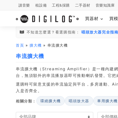
讀音樂
租設備
工程&採購
二手器材
音樂知識庫
買器材
買
不知道怎麼選？看選購指南：
唱頭放大器完全指
首頁
»
擴大機
» 串流擴大機
串流擴大機
串流擴大機（Streaming Amplifier）是一種內
台，無須額外的串流播放器即可推動喇叭發聲。它把網
選購時可留意支援的串流協定與平台，多房連動、AirP
入是否齊全。
相關分類：
環繞擴大機
唱頭放大器
車用擴大機