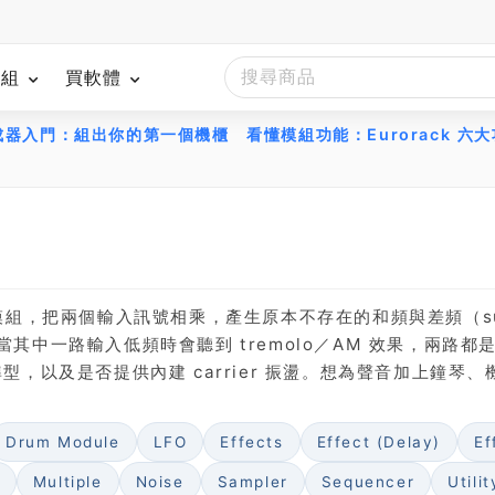
模組
買軟體
組合成器入門：組出你的第一個機櫃
看懂模組功能：Eurorack 六
環形調變」模組，把兩個輸入訊號相乘，產生原本不存在的和頻與差頻（su
。當其中一路輸入低頻時會聽到 tremolo／AM 效果，兩路
準型，以及是否提供內建 carrier 振盪。想為聲音加上鐘琴、機械
Drum Module
LFO
Effects
Effect (Delay)
Ef
Multiple
Noise
Sampler
Sequencer
Utilit