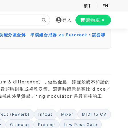
繁中
|
EN
登入
購物車
0
大功能分區全解
半模組合成器 vs Eurorack：該從哪
m & difference），做出金屬、鐘聲般或不和諧的
都是音頻時則生成複雜泛音。選購時留意是類比 diode／
或外星質感，ring modulator 是最直接的工
fect (Reverb)
In/Out
Mixer
MIDI to CV
y
Granular
Preamp
Low Pass Gate