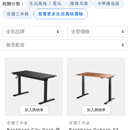
相關分類：
生活風格 / 電玩
降噪耳塞
卡帶播放器
屜，並確認高度容得下鍵盤；上層架能把監聽喇叭墊到耳朵
位置並擺放螢幕。硬體效果器或介面較多時，可挑帶機架空
音樂工作椅
查看更多生活風格選物
間的款式統一收納，並留意桌面放不放得下雙螢幕、走線孔
能否分流電源與訊號線。小空間適合緊湊型，固定工作室則
可選多層架構。
加入購物車
加入購物車
音樂工作桌
音樂工作桌
Backbone City Desk 國
Backbone Dyback 04