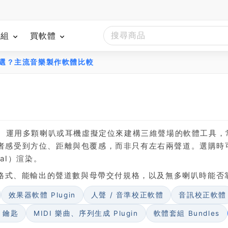
模組
買軟體
麼選？主流音樂製作軟體比較
聲、運用多顆喇叭或耳機虛擬定位來建構三維聲場的軟體工具，
者感受到方位、距離與包覆感，而非只有左右兩聲道。選購時
al）渲染。
件格式、能輸出的聲道數與母帶交付規格，以及無多喇叭時能否
效果器軟體 Plugin
人聲 / 音準校正軟體
音訊校正軟體
B 鑰匙
MIDI 樂曲、序列生成 Plugin
軟體套組 Bundles