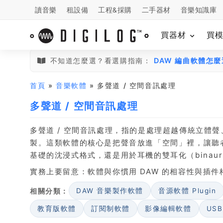
讀音樂
租設備
工程&採購
二手器材
音樂知識庫
買器材
買
不知道怎麼選？看選購指南：
DAW 編曲軟體怎
首頁
»
音樂軟體
» 多聲道 / 空間音訊處理
多聲道 / 空間音訊處理
多聲道 / 空間音訊處理，指的是處理超越傳統立體
製。這類軟體的核心是把聲音放進「空間」裡，讓聽
基礎的沈浸式格式，還是用於耳機的雙耳化（binaur
實務上要留意：軟體與你慣用 DAW 的相容性與插
相關分類：
DAW 音樂製作軟體
音源軟體 Plugin
教育版軟體
訂閱制軟體
影像編輯軟體
US