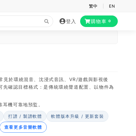
繁中
|
EN
登入
購物車
0
常見於環繞混音、沈浸式音訊、VR/遊戲與影視後
可先確認目標格式：是傳統環繞聲道配置、以物件為
靠耳機可靠地預監。
打譜 / 製譜軟體
軟體版本升級 / 更新套裝
查看更多音樂軟體