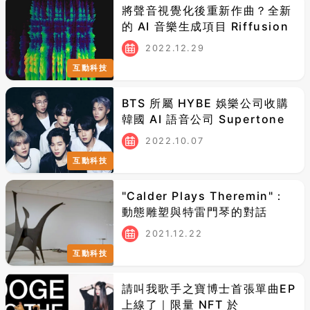
將聲音視覺化後重新作曲？全新
的 AI 音樂生成項目 Riffusion
2022.12.29
互動科技
BTS 所屬 HYBE 娛樂公司收購
韓國 AI 語音公司 Supertone
2022.10.07
互動科技
"Calder Plays Theremin"：
動態雕塑與特雷門琴的對話
2021.12.22
互動科技
請叫我歌手之寶博士首張單曲EP
上線了｜限量 NFT 於