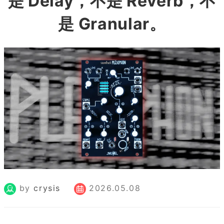
是 Delay，不是 Reverb，不
是 Granular。
by
crysis
2026.05.08