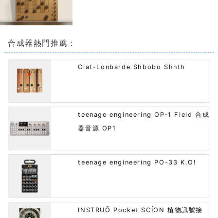
合成器熱門推薦：
Ciat-Lonbarde Shbobo Shnth
teenage engineering OP-1 Field 合成
器音源 OP1
teenage engineering PO-33 K.O!
INSTRUŌ Pocket SCÍON 植物訊號接