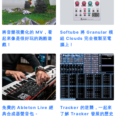
將音樂視覺化的 MV，看
Softube 將 Granular 模
起來像是很好玩的跑酷遊
組 Clouds 完全複製至電
戲！
腦上！
免費的 Ableton Live 經
Tracker 的逆襲，一起來
典合成器聲音包 -
了解 Tracker 發展的歷史