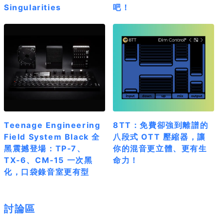
Singularities
吧！
Teenage Engineering
8TT：免費卻強到離譜的
Field System Black 全
八段式 OTT 壓縮器，讓
黑震撼登場：TP‑7、
你的混音更立體、更有生
TX‑6、CM‑15 一次黑
命力！
化，口袋錄音室更有型
討論區