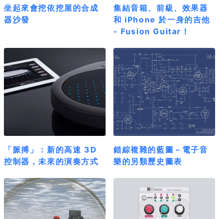
坐起來會挖依挖屋的合成
集結音箱、前級、效果器
器沙發
和 iPhone 於一身的吉他
- Fusion Guitar！
「脈搏」：新的高速 3D
錯綜複雜的藍圖－電子音
控制器，未來的演奏方式
樂的另類歷史圖表