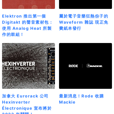
Elektron 推出第一個
屬於電子音樂狂熱份子的
Digitakt 的聲音素材包：
Waveform 雜誌 現正免
使用 Analog Heat 所製
費紙本發行
作的鼓組！
加拿大 Eurorack 公司
最新消息！Rode 收購
Hexinverter
Mackie
Électronique 宣布將於