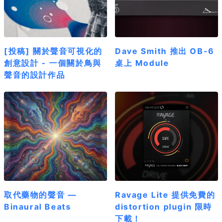
[投稿] 關於聲音可視化的
Dave Smith 推出 OB-6
創意設計 - 一個關於鳥與
桌上 Module
聲音的設計作品
取代藥物的聲音 —
Ravage Lite 提供免費的
Binaural Beats
distortion plugin 限時
下載！