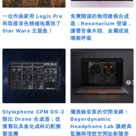
一位作曲家用 Logic Pro
免費開源的物理建模合成
和取樣音色精確地重現了
器：Resonarium 登場，
Star Wars 主題曲！
讓聲音像木頭、金屬或玻
璃般呼吸
Stylophone CPM DS-2
擺脫錄音室的空間束縛：
類比 Drone 合成器：從
Beyerdynamic
懷舊玩具進化成科幻配樂
Headphone Lab 讓經典
製造機
監聽與理想空間如影隨形