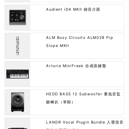
Audient iD4 MKII 錄音介面
ALM Busy Circuits ALM028 Pip
Slope MKII
Arturia MiniFreak 合成器鍵盤
HEDD BASS 12 Subwoofer 重低音監
聽喇叭（單顆）
LANDR Vocal Plugin Bundle 人聲混音