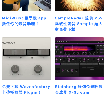
MidiWrist 讓手機 app
SampleRadar 提供 252
擔任你的錄音助理！
爆破性聲音 Sample 給大
家免費下載
免費下載 Wavesfactory
Steinberg 發佈免費軟體
卡帶播放器 Plugin！
合成器 X-Stream