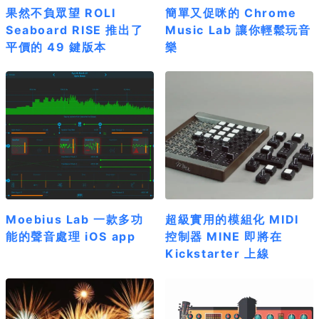
果然不負眾望 ROLI
簡單又促咪的 Chrome
Seaboard RISE 推出了
Music Lab 讓你輕鬆玩音
平價的 49 鍵版本
樂
Moebius Lab 一款多功
超級實用的模組化 MIDI
能的聲音處理 iOS app
控制器 MINE 即將在
Kickstarter 上線