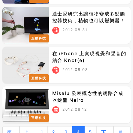
迪士尼研究出讓植物變成多點觸
控器技術，植物也可以變樂器！
2012.08.31
互動科技
在 iPhone 上實現視覺和聲音的
結合 Knot(e)
2012.08.08
互動科技
Miselu 發表概念性的網路合成
器鍵盤 Neiro
2012.06.12
互動科技
第
上
1
2
3
4
5
下
最