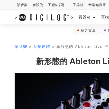
讀音樂
租設備
工程&採購
二手器材
音樂知識庫
買器材
買
精選文章
讀音樂
»
音樂硬體
» 新形態的 Ableton Live 控
新形態的 Ableton Li