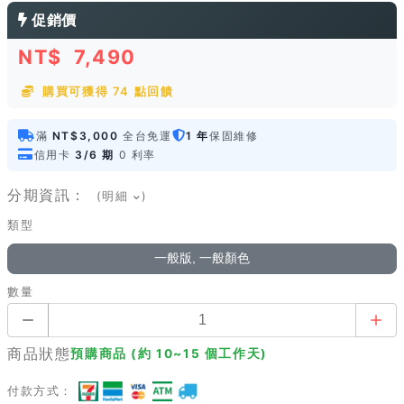
促銷價
NT$
7,490
購買可獲得 74 點回饋
滿
NT$3,000
全台免運
1 年
保固維修
信用卡
3/6 期
0 利率
分期資訊：
(明細
)
類型
一般版, 一般顏色
數量
商品狀態
預購商品 (約 10~15 個工作天)
付款方式：