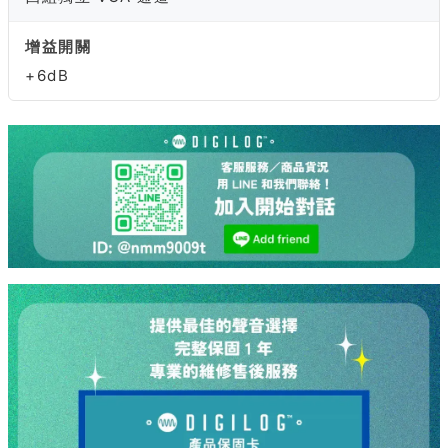
增益開關
+6dB