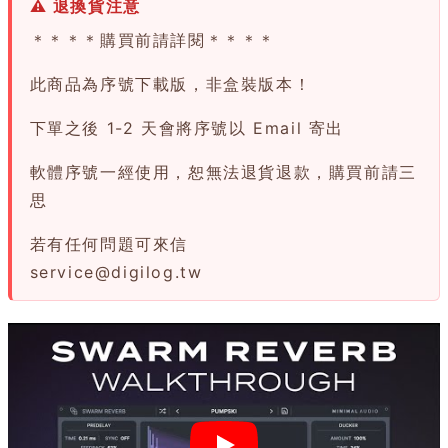
⚠ 退換貨注意
＊＊＊＊購買前請詳閱＊＊＊＊
此商品為序號下載版，非盒裝版本！
下單之後 1-2 天會將序號以 Email 寄出
軟體序號一經使用，恕無法退貨退款，購買前請三
思
若有任何問題可來信
service@digilog.tw