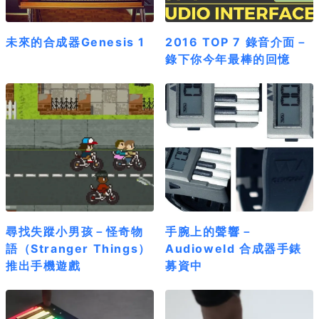
未來的合成器Genesis 1
2016 TOP 7 錄音介面－
錄下你今年最棒的回憶
尋找失蹤小男孩－怪奇物
手腕上的聲響－
語（Stranger Things）
Audioweld 合成器手錶
推出手機遊戲
募資中