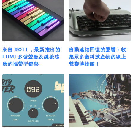
來自 ROLI ，最新推出的
自動連結回憶的聲響：收
LUMI 多發聲數及鍵後感
集眾多舊科技產物的線上
應的攜帶型鍵盤
聲響博物館！