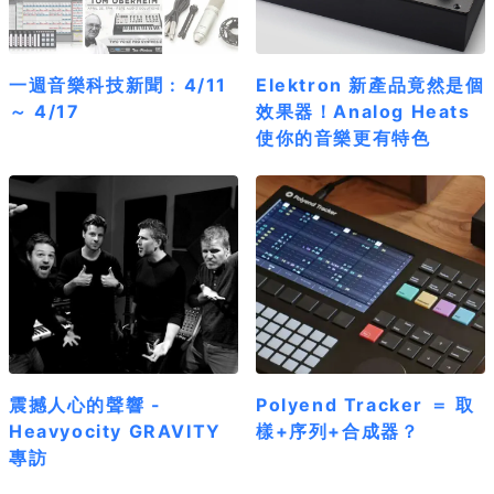
一週音樂科技新聞 : 4/11
Elektron 新產品竟然是個
～ 4/17
效果器！Analog Heats
使你的音樂更有特色
震撼人心的聲響 -
Polyend Tracker ＝ 取
Heavyocity GRAVITY
樣+序列+合成器？
專訪