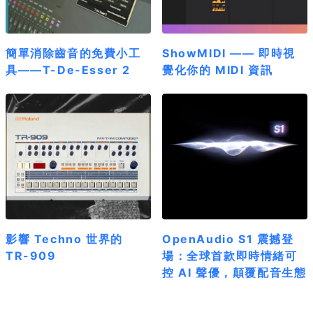
簡單消除齒音的免費小工
ShowMIDI —— 即時視
具——T-De-Esser 2
覺化你的 MIDI 資訊
影響 Techno 世界的
OpenAudio S1 震撼登
TR-909
場：全球首款即時情緒可
控 AI 聲優，顛覆配音生態