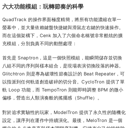
六大功能模組：玩轉節奏的科學
QuadTrack 的操作界面極度精簡，將所有功能濃縮在單一
螢幕中，並大量依賴鍵盤快捷鍵與滑鼠左右鍵的快速操作。
而在這個架構下，Cenk 加入了六個命名稱號非常酷炫的擴
充模組，分別負責不同的動態處理：
首先是 Snaptron，這是一個快照模組，能瞬間儲存並切換
八組不同的序列與樣本組合，是現場表演切換段落的神器。
Glitchtron 則是專為破壞性節奏設計的 Beat Repeater，可
以指派到任何軌道創造破碎的切分音。CycloTron 提供了單
軌 Loop 功能，而 TempoTron 則能即時調整 BPM 的微小
偏移，營造出人類演奏般的搖擺感（Shuffle）。
對於追求實驗性的玩家，ModelTron 提供了永久性的隨機化
設定，讓序列在運作中持續演化。最後，MeloTron 是一個