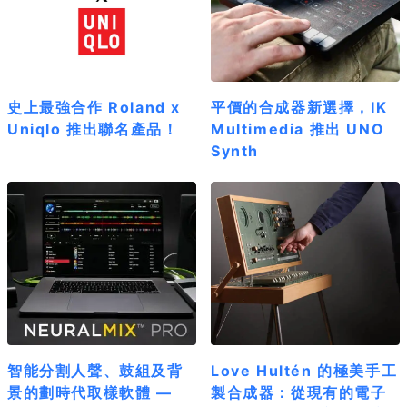
史上最強合作 Roland x
平價的合成器新選擇，IK
Uniqlo 推出聯名產品！
Multimedia 推出 UNO
Synth
智能分割人聲、鼓組及背
Love Hultén 的極美手工
景的劃時代取樣軟體 —
製合成器：從現有的電子