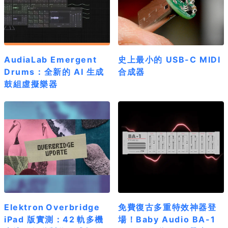
AudiaLab Emergent
史上最小的 USB-C MIDI
Drums：全新的 AI 生成
合成器
鼓組虛擬樂器
Elektron Overbridge
免費復古多重特效神器登
iPad 版實測：42 軌多機
場！Baby Audio BA-1