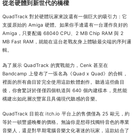
從老硬體到新世代的橋樑
QuadTrack 對於硬體玩家來說還有一個巨大的吸引力：它
支援原始的 Amiga 硬體。如果你手邊還有一台運作良好的
Amiga，只要配備 68040 CPU、2 MB Chip RAM 與 2
MB Fast RAM，就能在這台老戰友身上體驗最尖端的序列邏
輯。
為了展示 QuadTrack 的實戰能力，Cenk 甚至在
Bandcamp 上發布了一張名為《Quad x Quad》的合輯，
裡面的所有曲目皆完全使用這款軟體創作。聽過這些曲目
後，你會驚訝於僅僅四個軌道與 640 個內建樣本，竟然能
構建出如此層次豐富且具備現代聽感的音樂。
QuadTrack 目前在 itch.io 平台上的售價僅為 25 歐元，約
等於一頓豐盛晚餐的價格。無論你是想尋找獨特音色的專業
音樂人，還是對早期電腦音樂文化著迷的玩家，這款結合了