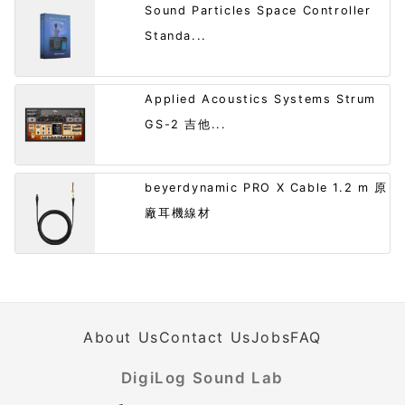
Sound Particles Space Controller
Standa...
Applied Acoustics Systems Strum
GS-2 吉他...
beyerdynamic PRO X Cable 1.2 m 原
廠耳機線材
About Us
Contact Us
Jobs
FAQ
DigiLog Sound Lab