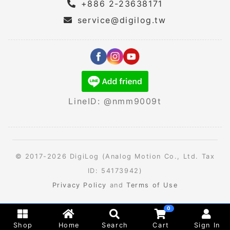
+886 2-23638171
service@digilog.tw
LineID: @nmm9009t
© 2017-2026 DigiLog (Analog Motion Co., Ltd. Tax
ID: 54173942)
Privacy Policy
and
Terms of Use
0
Shop
Home
Search
Cart
Sign In