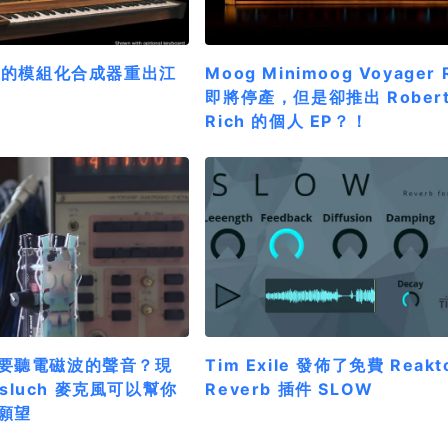
經典的模組化合成器重出江
Moog Minimoog Voyager 
即將停產，但是卻推出 Rober
Rich 的個人 EP？！
要聽電磁波的聲音？現
Tim Exile 發佈了免費 Reakt
rosluch 麥克風可以幫你
Reverb 插件 SLOW
願望