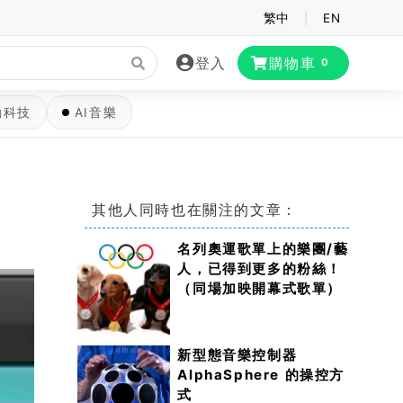
繁中
|
EN
登入
購物車
0
動科技
AI音樂
其他人同時也在關注的文章：
名列奧運歌單上的樂團/藝
人，已得到更多的粉絲！
（同場加映開幕式歌單）
新型態音樂控制器
AlphaSphere 的操控方
式