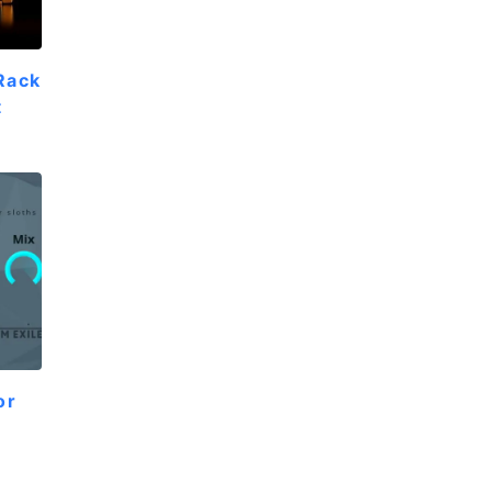
Rack
t
or