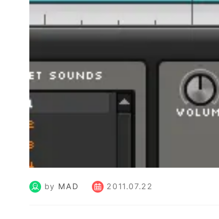
by
MAD
2011.07.22