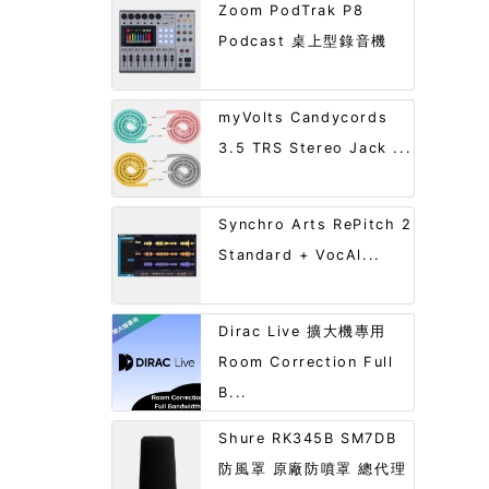
Zoom PodTrak P8
Podcast 桌上型錄音機
myVolts Candycords
3.5 TRS Stereo Jack ...
Synchro Arts RePitch 2
Standard + VocAl...
Dirac Live 擴大機專用
Room Correction Full
B...
Shure RK345B SM7DB
防風罩 原廠防噴罩 總代理