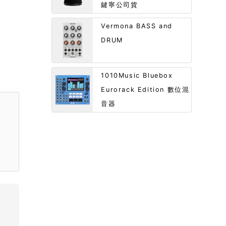
鍵寧公司貨
Vermona BASS and
DRUM
1010Music Bluebox
Eurorack Edition 數位混
音器