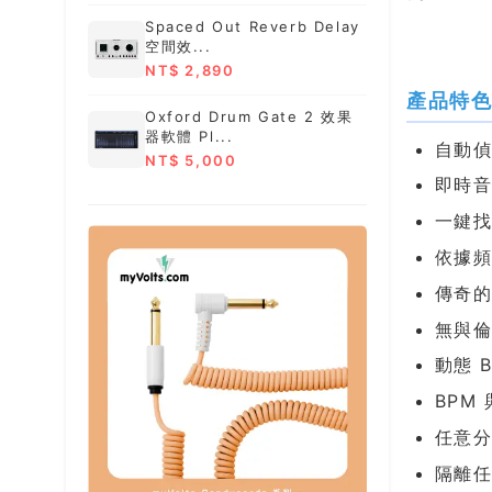
Spaced Out Reverb Delay
空間效...
NT$ 2,890
產品特
Oxford Drum Gate 2 效果
器軟體 Pl...
自動偵
NT$ 5,000
即時
一鍵找
依據
傳奇
無與
動態 
BPM
任意
隔離