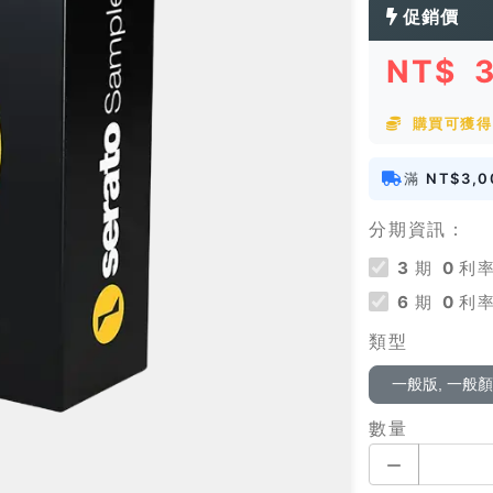
促銷價
NT$
購買可獲得
滿
NT$3,0
分期資訊：
3
期
0
利率
6
期
0
利率
類型
一般版, 一般
數量