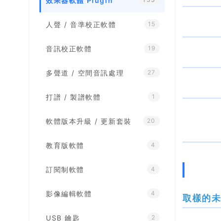
效果器軟體 Plugin
人聲 / 音準校正軟體
15
音訊校正軟體
19
多聲道 / 空間音訊處理
27
打譜 / 製譜軟體
1
軟體版本升級 / 更新套裝
20
教育版軟體
4
訂閱制軟體
4
影像編輯軟體
4
取樣的
USB 鑰匙
2