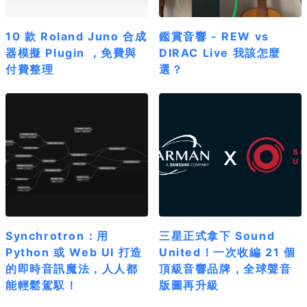
10 款 Roland Juno 合成
鑑賞音響 - REW vs
器模擬 Plugin ，免費與
DIRAC Live 我該怎麼
付費整理
選？
Synchrotron：用
三星正式拿下 Sound
Python 或 Web UI 打造
United！一次收編 21 個
的即時音訊魔法，人人都
頂級音響品牌，全球聲音
能輕鬆駕馭！
版圖再升級