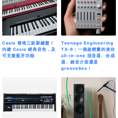
Casio 發佈三款新鍵盤！
Teenage Engineering
內建 Casio 經典音色，及
TX-6：一個超輕量的迷你
可支援藍牙功能
all-in-one 混音器、合成
器、錄音介面還是
groovebox！