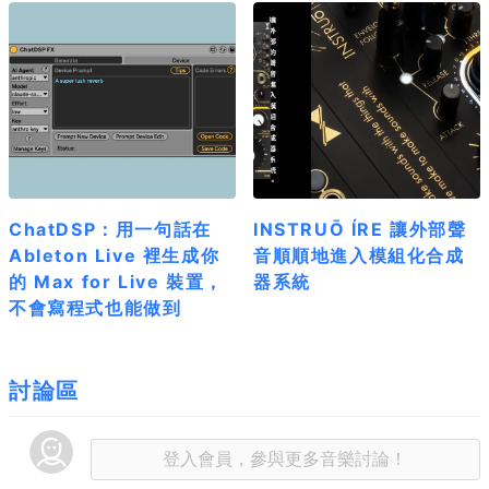
ChatDSP：用一句話在
INSTRUŌ ÍRE 讓外部聲
Ableton Live 裡生成你
音順順地進入模組化合成
的 Max for Live 裝置，
器系統
不會寫程式也能做到
討論區