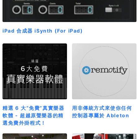
iPad 合成器 iSynth (For iPad)
精選 6 大“免費”真實樂器
用非傳統方式來使你任何
軟體 - 超越原聲樂器的精
控制器專屬於 Ableton
選免費外掛程式！