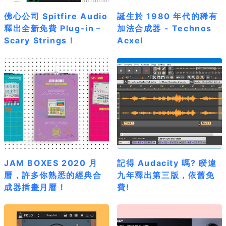
佛心公司 Spitfire Audio
誕生於 1980 年代的稀有
釋出全新免費 Plug-in－
加法合成器 - Technos
Scary Strings！
Acxel
JAM BOXES 2020 月
記得 Audacity 嗎? 睽違
曆，許多你熟悉的經典合
九年釋出第三版，依舊免
成器插畫月曆！
費!