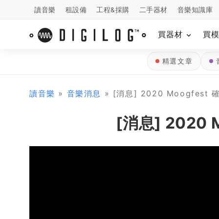
讀音樂
租設備
工程&採購
二手器材
音樂知識庫
買器材
買
精選文章
讀音樂
»
音樂消息
» [消息] 2020 Moogfes
[消息] 2020