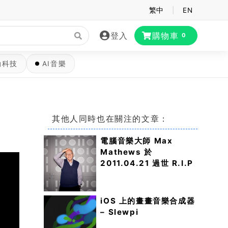
繁中
|
EN
登入
購物車
0
動科技
AI音樂
其他人同時也在關注的文章：
電腦音樂大師 Max
Mathews 於
2011.04.21 過世 R.I.P
iOS 上的畫畫音樂合成器
– Slewpi