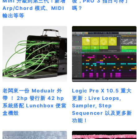
Mini 升級到第三代！新增
後，PRO 3 指日可待了
Arp/Chord 模式、MIDI
嗎？
輸出等等
老闆來一份 Modualr 外
Logic Pro X 10.5 重大
帶 ！ 2hp 發行新 42 hp
更新：Live Loops,
系統搭配 Lunchbox 便當
Sampler, Step
盒機殼
Sequencer 以及更多新
功能！