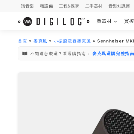
讀音樂
租設備
工程&採購
二手器材
音樂知識庫
買器材
買
首頁
»
麥克風
»
小振膜電容麥克風
» Sennheiser 
不知道怎麼選？看選購指南：
麥克風選購完整指