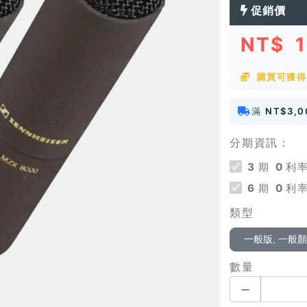
促銷價
NT$
購買可獲得 
滿
NT$3,0
分期資訊：
3
期
0
利率
6
期
0
利率
類型
一般版, 一般
數量