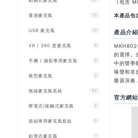
動圈式麥克風
（包含 M
本產品包含
量測麥克風
13
USB 麥克風
12
產品介
VR / 360 度麥克風
MKH80
6
的選擇。
手機 / 攝影專用麥克風
6
中的聲學
噪聲和非
槍型麥克風
2
樂器演奏
無線麥克風系統
54
官方網
壓電式/接觸式麥克風
3
鼓組專用麥克風套組
3
鋁帶式麥克風
1