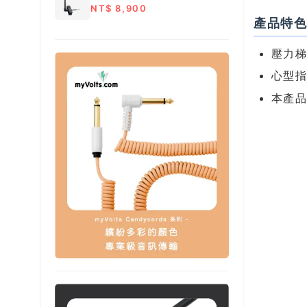
NT$ 8,900
產品特
壓力
心型
本產