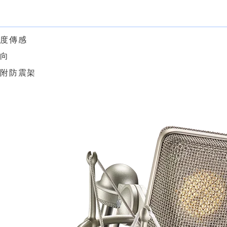
色
梯度傳感
指向
品附防震架