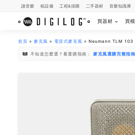
讀音樂
租設備
工程&採購
二手器材
音樂知識庫
買器材
買
首頁
»
麥克風
»
電容式麥克風
» Neumann TLM 10
不知道怎麼選？看選購指南：
麥克風選購完整指