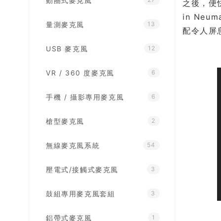
動圈式麥克風
之後，便快速
in Ne
量測麥克風
13
配令人屏
USB 麥克風
12
VR / 360 度麥克風
6
手機 / 攝影專用麥克風
6
槍型麥克風
2
無線麥克風系統
54
壓電式/接觸式麥克風
3
鼓組專用麥克風套組
3
鋁帶式麥克風
1