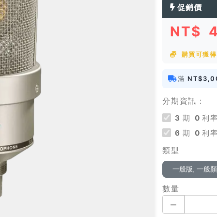
促銷價
NT$
購買可獲得 
滿
NT$3,0
分期資訊：
3
期
0
利率
6
期
0
利率
類型
一般版, 一般
數量