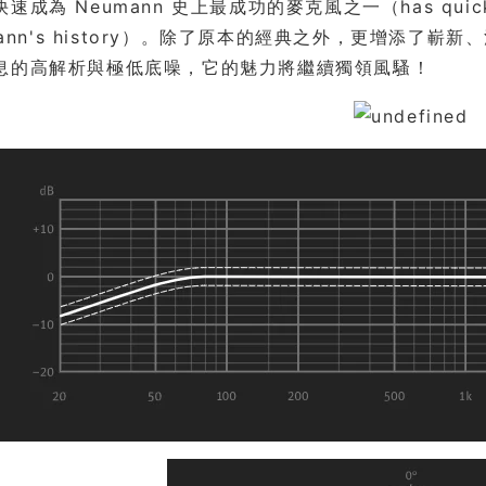
成為 Neumann 史上最成功的麥克風之一（has quickly bec
umann's history）。除了原本的經典之外，更增添了
息的高解析與極低底噪，它的魅力將繼續獨領風騷！