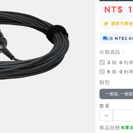
NT$
購買可獲得 
滿
NT$3,0
分期資訊：
3
期
0
利率
6
期
0
利率
類型
一般版, 一般
數量
商品狀態
有庫