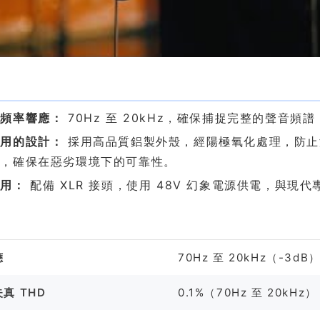
色
的頻率響應：
70Hz 至 20kHz，確保捕捉完整的聲音
耐用的設計：
採用高品質鋁製外殼，經陽極氧化處理，防止
接，確保在惡劣環境下的可靠性。
即用：
配備 XLR 接頭，使用 48V 幻象電源供電，與
格
應
70Hz 至 20kHz（-3dB
真 THD
0.1%（70Hz 至 20kHz）