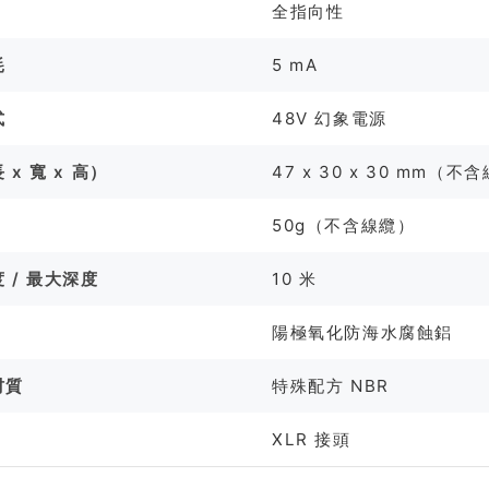
全指向性
耗
5 mA
式
48V 幻象電源
 x 寬 x 高）
47 x 30 x 30 mm（不
50g（不含線纜）
 / 最大深度
10 米
陽極氧化防海水腐蝕鋁
材質
特殊配方 NBR
XLR 接頭