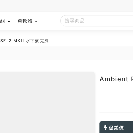
模組
買軟體
 ASF-2 MKII 水下麥克風
南
Ambient
促銷價