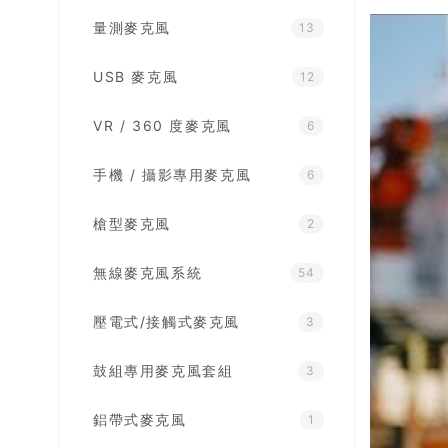
量測麥克風
13
USB 麥克風
12
VR / 360 度麥克風
6
手機 / 攝影專用麥克風
6
槍型麥克風
2
無線麥克風系統
54
壓電式/接觸式麥克風
3
鼓組專用麥克風套組
3
鋁帶式麥克風
1