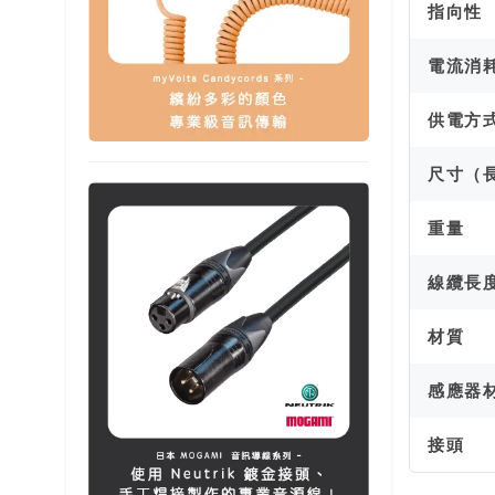
指向性
電流消
供電方
尺寸（長
重量
線纜長度
材質
感應器
接頭