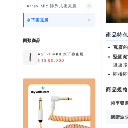
Array Mic 陣列式麥克風
6
水下麥克風
2
產品特
同類商品
寬廣
ASF-1 MKII 水下麥克風
堅固
NT$ 60,000
縫連
即插
商品規
頻率響
總諧波失