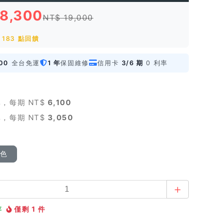
18,300
NT$ 19,000
183 點回饋
00
全台免運
1 年
保固維修
信用卡
3/6 期
0 利率
，每期 NT$
6,100
，每期 NT$
3,050
顏色
存
僅剩 1 件