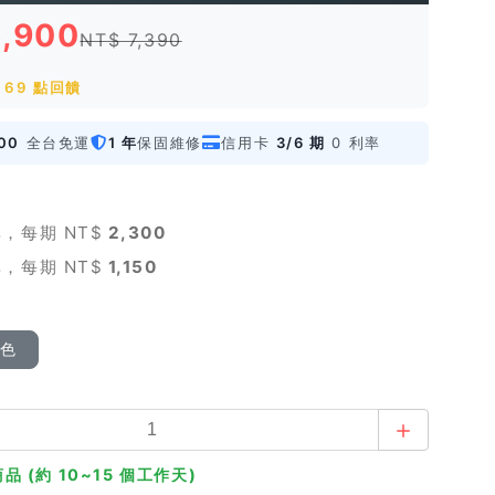
6,900
NT$ 7,390
 69 點回饋
00
全台免運
1 年
保固維修
信用卡
3/6 期
0 利率
，每期 NT$
2,300
，每期 NT$
1,150
顏色
品 (約 10~15 個工作天)