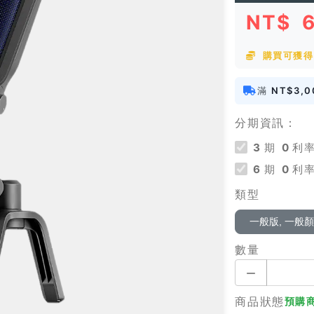
NT$
購買可獲得
滿
NT$3,0
分期資訊：
3
期
0
利率
6
期
0
利率
類型
一般版, 一般
數量
商品狀態
預購商