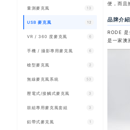
便，而且
量測麥克風
13
品牌介
USB 麥克風
12
RODE
VR / 360 度麥克風
6
是一家澳
手機 / 攝影專用麥克風
6
槍型麥克風
2
無線麥克風系統
53
壓電式/接觸式麥克風
3
鼓組專用麥克風套組
3
鋁帶式麥克風
1