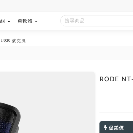
模組
買軟體
業 USB 麥克風
南
RODE N
促銷價