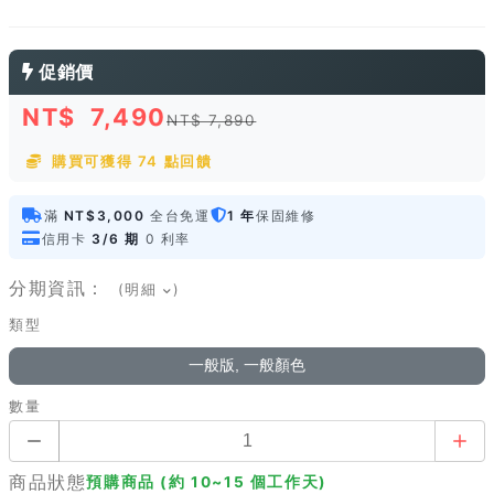
促銷價
NT$
7,490
NT$ 7,890
購買可獲得 74 點回饋
滿
NT$3,000
全台免運
1 年
保固維修
信用卡
3/6 期
0 利率
分期資訊：
(明細
)
類型
一般版, 一般顏色
數量
商品狀態
預購商品 (約 10~15 個工作天)