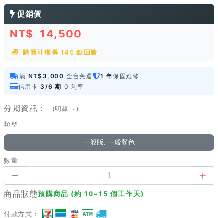
促銷價
NT$
14,500
購買可獲得 145 點回饋
滿
NT$3,000
全台免運
1 年
保固維修
信用卡
3/6 期
0 利率
分期資訊：
(明細
)
類型
一般版, 一般顏色
數量
商品狀態
預購商品 (約 10~15 個工作天)
付款方式：