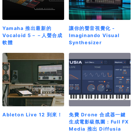
Yamaha 推出最新的
讓你的聲音視覺化 -
Vocaloid 5－－人聲合成
Imaginando Visual
軟體
Synthesizer
Ableton Live 12 到來！
免費 Drone 合成器一鍵
生成電影級氛圍：Full FX
Media 推出 Diffusia