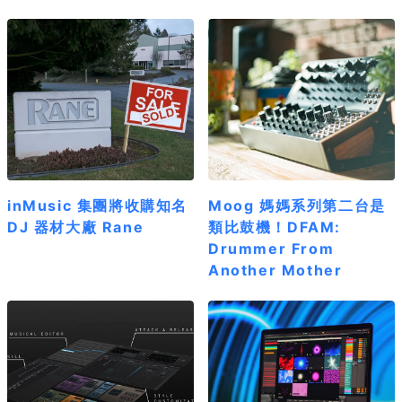
inMusic 集團將收購知名
Moog 媽媽系列第二台是
DJ 器材大廠 Rane
類比鼓機！DFAM:
Drummer From
Another Mother