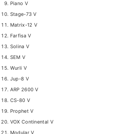
Piano V
Stage-73 V
Matrix-12 V
Farfisa V
Solina V
SEM V
Wurli V
Jup-8 V
ARP 2600 V
CS-80 V
Prophet V
VOX Continental V
Modular V