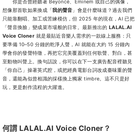
你是否曾經聽著 Beyoncé、Eminem 或自己的偶像，
想像那首歌如果換成「
我的聲音
」會是什麼味道？過去我們
只能靠翻唱、加工或苦練模仿，但 2025 年的現在，AI 已把
「聲音換臉」變成菜市場般的日常。最新推出的
LALAL.AI
Voice Cloner
就是最貼近音樂人需求的一款線上服務：只
要準備 10–50 分鐘的乾淨人聲，AI 就能在大約 15 分鐘內
學會你的發聲特徵，再把它完美覆蓋到任何歌聲、對白，甚
至動物叫聲上。換句話說，你可以在下一支廣告配音裡聽見
「你自己」操著英式腔，或把經典電影台詞改成臺味重的聲
音，還能為似曾相識的採樣換上獨家 timbre。這不只是好
玩，更是創作流程的大躍進。
何謂 LALAL.AI Voice Cloner？