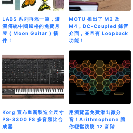
LABS 系列再添一筆，濃
MOTU 推出了 M2 及
濃傳統中國風格的免費月
M4，DC-Coupled 錄音
琴 ( Moon Guitar ) 插
介面，並且有 Loopback
件！
功能！
Korg 宣布重新製造全尺寸
用瀏覽器免費滑出微分
PS-3300 FS 多音類比合
音！Arithmophone 讓
成器
你輕鬆跳脫 12 音階