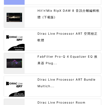
Hit’n’Mix RipX DAW 8 音訊分離編輯軟
體 (下載版)
Dirac Live Processor ART 空間校正
軟體
FabFilter Pro-Q 4 Equalizer EQ 效
果器 Plug...
Dirac Live Processor ART Bundle
Multich...
Dirac Live Processor Room