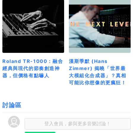
Roland TR-1000：融合
漢斯季默 (Hans
經典與現代的節奏創造神
Zimmer) 揭曉「世界最
器，但價格有點嚇人
大模組化合成器」？真相
可能比你想像的更瘋狂！
討論區