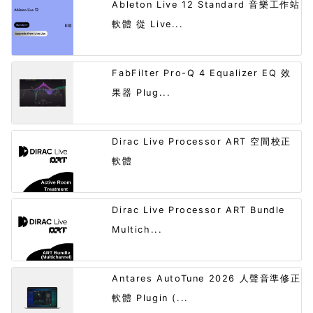
Ableton Live 12 Standard 音樂工作站
軟體 從 Live...
FabFilter Pro-Q 4 Equalizer EQ 效
果器 Plug...
Dirac Live Processor ART 空間校正
軟體
Dirac Live Processor ART Bundle
Multich...
Antares AutoTune 2026 人聲音準修正
軟體 Plugin (...