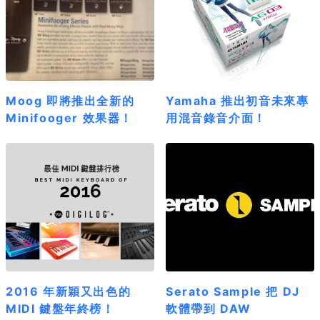
Moog 即將推出全新的
Yamaha 推出初音未來專
Minifooger 效果器！
用混音錄音介面！
2016 年新穎又出色的
Serato Sample 把 DJ
MIDI 鍵盤年終榜！
軟體帶到 DAW