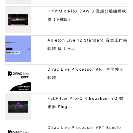
Hit’n’Mix RipX DAW 8 音訊分離編輯軟
體 (下載版)
Ableton Live 12 Standard 音樂工作站
軟體 從 Live...
Dirac Live Processor ART 空間校正
軟體
FabFilter Pro-Q 4 Equalizer EQ 效
果器 Plug...
Dirac Live Processor ART Bundle