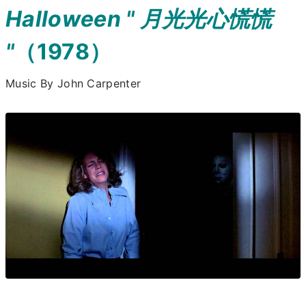
Halloween " 月光光心慌慌
"
（1978）
Music By John Carpenter