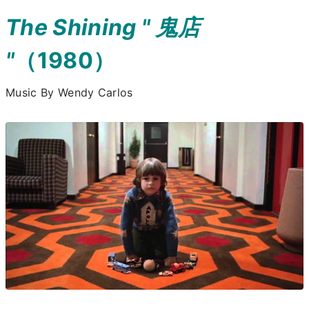
The Shining " 鬼店
"
（1980）
Music By Wendy Carlos