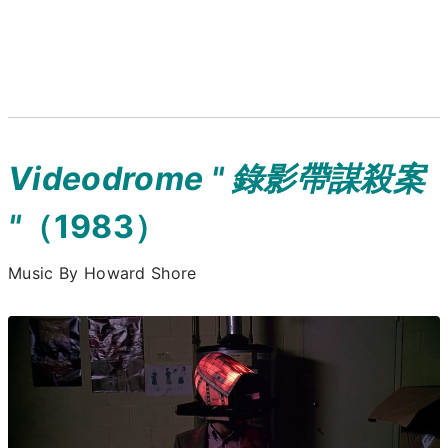
Videodrome " 錄影帶謀殺案
"
（1983）
Music By Howard Shore