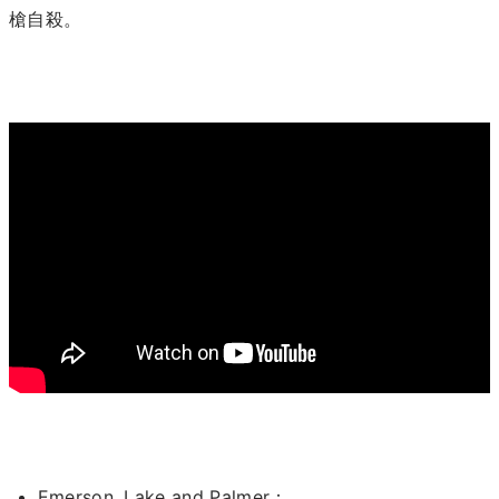
槍自殺。
Emerson, Lake and Palmer：