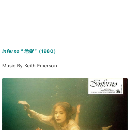
Inferno " 地獄 "
（1980）
Music By Keith Emerson