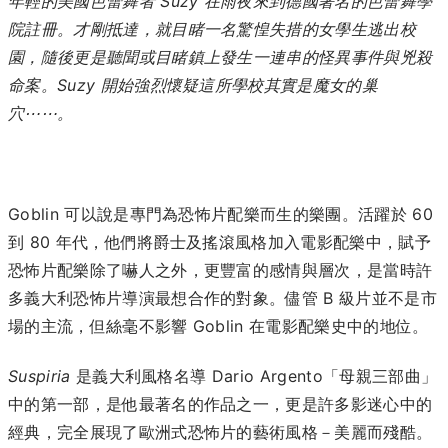
年輕的美國芭蕾舞者 Suzy 在雨夜來到德國著名的芭蕾舞學
院註冊。才剛抵達，就目睹一名驚惶失措的女學生逃出校
園，隨後更是聽聞或目睹鎮上發生一連串的怪異事件與兇殺
命案。Suzy 開始強烈懷疑這所學校其實是魔女的巢
穴⋯⋯。
Goblin 可以說是專門為恐怖片配樂而生的樂團。活躍於 60
到 80 年代，他們將爵士及搖滾風格加入電影配樂中，賦予
恐怖片配樂除了嚇人之外，更豐富的感情與層次，是當時許
多義大利恐怖片導演最想合作的對象。儘管 B 級片並不是市
場的主流，但絲毫不影響 Goblin 在電影配樂史中的地位。
Suspiria
是義大利風格名導 Dario Argento「母親三部曲」
中的第一部，是他最著名的作品之一，更是許多影迷心中的
經典，完全展現了歐洲式恐怖片的藝術風格－美麗而殘酷
。