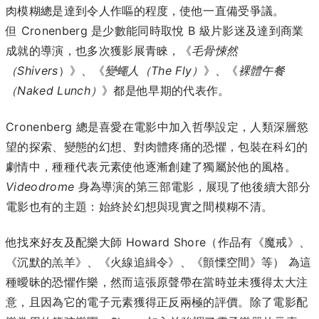
肉模糊總是達到令人作嘔的程度，使他一直備受爭議。
但 Cronenberg 是少數能同時取悅 B 級片影迷及達到商業
成就的導演，也多次獲影展青睞，《
毛骨悚然
（Shivers
）》、《
變蠅人（The Fly）
》、《
裸體午餐
（Naked Lunch）
》都是他早期的代表作
。
Cronenberg 總是喜愛在電影中加入哲學設定，人類深層慾
望的探索、變態的幻想、對肉體疼痛的恐懼，包裝在科幻的
劇情中，種種代表元素使他逐漸創建了獨屬於他的風格。
Videodrome
身為導演的第三部電影，展現了他後續大部分
電影也有的主題：始終於幻想與現實之間模糊不清。
他找來好友及配樂大師
Howard Shore（作品有《魔戒》、
《沉默的羔羊》、《火線追緝令》、《顫慄空間》等） 為這
種曖昧的恐懼作樂，然而這張原聲帶在當時並未獲得太大注
意，且因為它的電子元素獲得正反兩極的評價。除了電影配