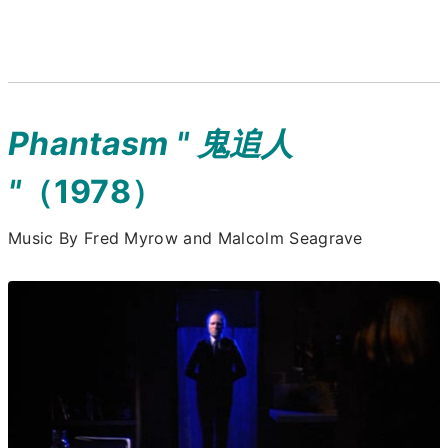
Phantasm " 鬼追人
"
（1978）
Music By Fred Myrow and Malcolm Seagrave