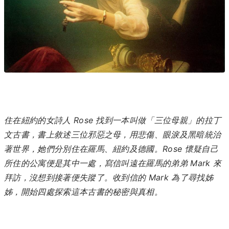
住在紐約的女詩人 Rose 找到一本叫做「三位母親」的拉丁
文古書，書上敘述三位邪惡之母，用悲傷、眼淚及黑暗統治
著世界，她們分別住在羅馬、紐約及德國。Rose 懷疑自己
所住的公寓便是其中一處，寫信叫遠在羅馬的弟弟 Mark 來
拜訪，沒想到接著便失蹤了。收到信的 Mark 為了尋找姊
姊，開始四處探索這本古書的秘密與真相。