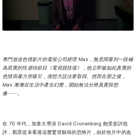
專門放送色情影片的電視公司經理 Max，無意間看到一段極
為寫實的性虐待節目《電視競技場》，他立即被如此真實的
色情與暴力所吸引，便想方設法要取得。然而在那之後，
Max 漸漸在生活中產生幻覺，開始無法分辨真實與想
像⋯⋯。
在 70 年代，加拿大導演 David Cronenberg 飽受影評批
評，觀眾從未看過這麼驚世駭俗的恐怖片，由於他片中的血