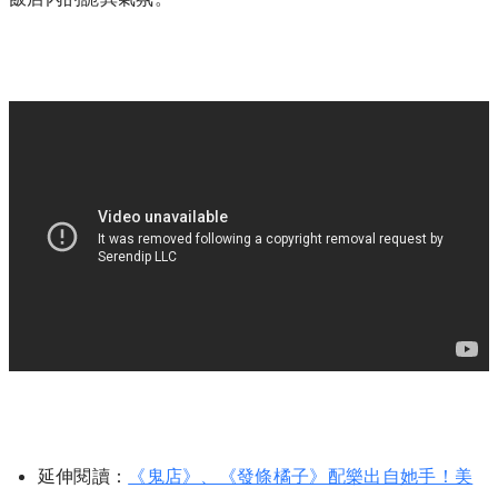
延伸閱讀：
《鬼店》、《發條橘子》配樂出自她手！美