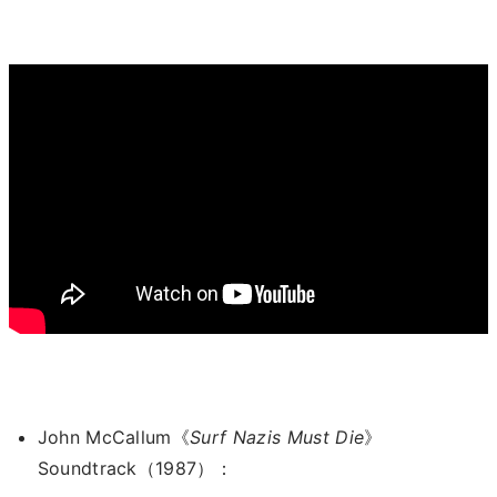
John McCallum《
Surf Nazis Must Die
》
Soundtrack（1987）：