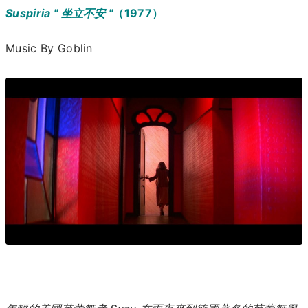
Suspiria
" 坐立不安 "
（1977）
Music By Goblin