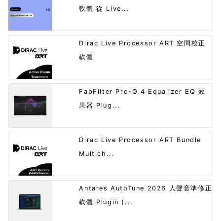
軟體 從 Live...
Dirac Live Processor ART 空間校正
軟體
FabFilter Pro-Q 4 Equalizer EQ 效
果器 Plug...
Dirac Live Processor ART Bundle
Multich...
Antares AutoTune 2026 人聲音準修正
軟體 Plugin (...