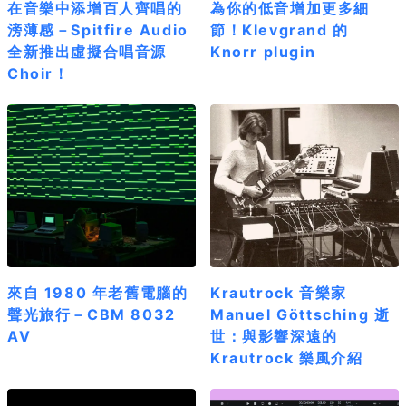
在音樂中添增百人齊唱的
為你的低音增加更多細
滂薄感－Spitfire Audio
節！Klevgrand 的
全新推出虛擬合唱音源
Knorr plugin
Choir！
來自 1980 年老舊電腦的
Krautrock 音樂家
聲光旅行－CBM 8032
Manuel Göttsching 逝
AV
世：與影響深遠的
Krautrock 樂風介紹