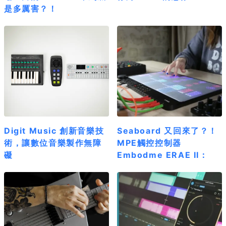
是多厲害？！
Digit Music 創新音樂技
Seaboard 又回來了？！
術，讓數位音樂製作無障
MPE觸控控制器
礙
Embodme ERAE II：