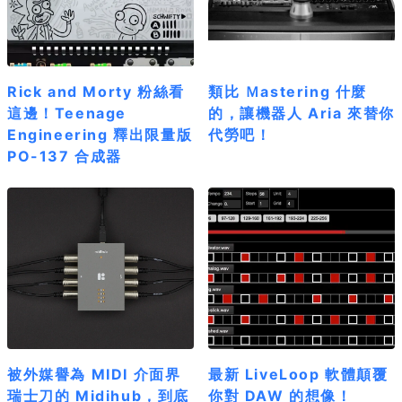
Rick and Morty 粉絲看
類比 Ｍastering 什麼
這邊！Teenage
的，讓機器人 Aria 來替你
Engineering 釋出限量版
代勞吧！
PO-137 合成器
被外媒譽為 MIDI 介面界
最新 LiveLoop 軟體顛覆
瑞士刀的 Midihub，到底
你對 DAW 的想像！