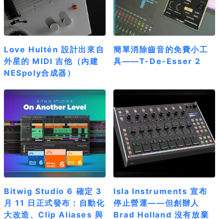
Love Hultén 設計出來自
簡單消除齒音的免費小工
外星的 MIDI 吉他（內建
具——T-De-Esser 2
NESpoly合成器）
Bitwig Studio 6 確定 3
Isla Instruments 宣布
月 11 日正式發布：自動化
停止營運——但創辦人
大改造、Clip Aliases 與
Brad Holland 沒有放棄