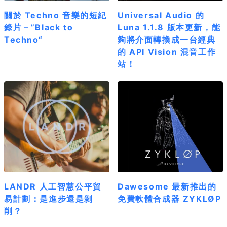
關於 Techno 音樂的短紀
Universal Audio 的
錄片－”Black to
Luna 1.1.8 版本更新，能
Techno“
夠將介面轉換成一台經典
的 API Vision 混音工作
站！
LANDR 人工智慧公平貿
Dawesome 最新推出的
易計劃：是進步還是剝
免費軟體合成器 ZYKLØP
削？