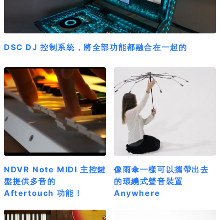
DSC DJ 控制系統，將全部功能都融合在一起的
NDVR Note MIDI 主控鍵
像雨傘一樣可以攜帶出去
盤提供多音的
的環繞式聲音裝置
Aftertouch 功能！
Anywhere