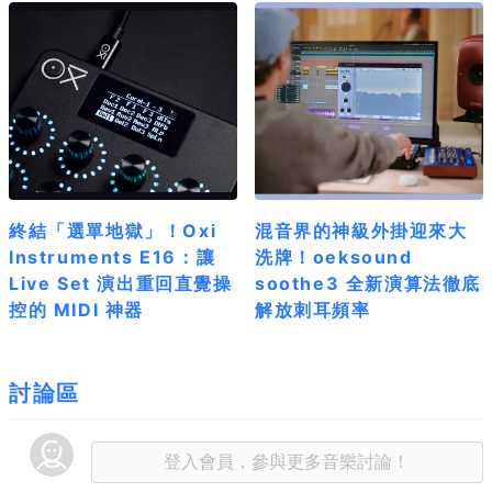
終結「選單地獄」！Oxi
混音界的神級外掛迎來大
Instruments E16：讓
洗牌！oeksound
Live Set 演出重回直覺操
soothe3 全新演算法徹底
控的 MIDI 神器
解放刺耳頻率
討論區