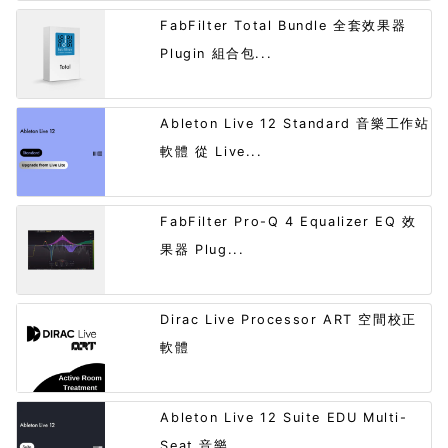
FabFilter Total Bundle 全套效果器
Plugin 組合包...
Ableton Live 12 Standard 音樂工作站
軟體 從 Live...
FabFilter Pro-Q 4 Equalizer EQ 效
果器 Plug...
Dirac Live Processor ART 空間校正
軟體
Ableton Live 12 Suite EDU Multi-
Seat 音樂...