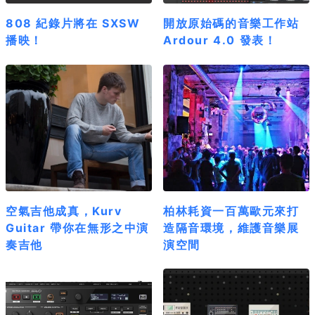
808 紀錄片將在 SXSW
開放原始碼的音樂工作站
播映！
Ardour 4.0 發表！
空氣吉他成真，Kurv
柏林耗資一百萬歐元來打
Guitar 帶你在無形之中演
造隔音環境，維護音樂展
奏吉他
演空間