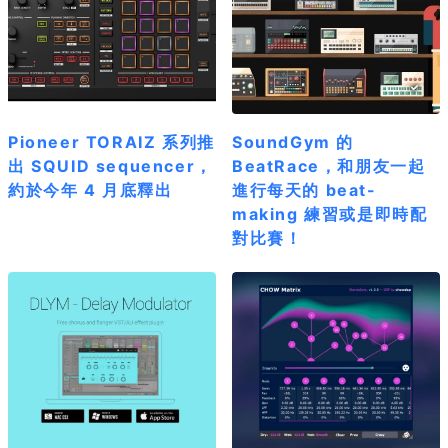
Pioneer TORAIZ 系列推
SoundGym 的
出 SQUID sequencer，
BeatRace，和朋友一起
約於今年 4 月底釋出
進行每天的 beat-
making 練習或是即時配
對比賽！