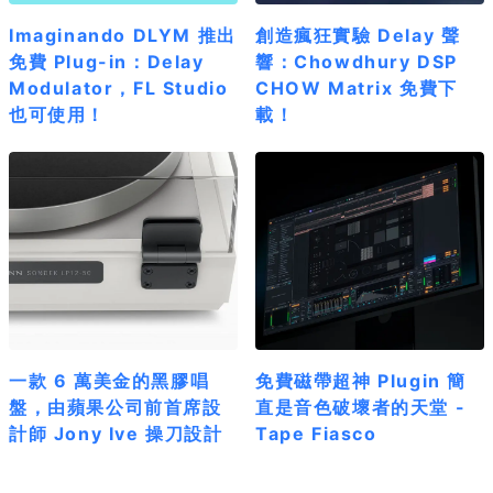
Imaginando DLYM 推出
創造瘋狂實驗 Delay 聲
免費 Plug-in：Delay
響：Chowdhury DSP
Modulator，FL Studio
CHOW Matrix 免費下
也可使用！
載！
一款 6 萬美金的黑膠唱
免費磁帶超神 Plugin 簡
盤，由蘋果公司前首席設
直是音色破壞者的天堂 -
計師 Jony Ive 操刀設計
Tape Fiasco