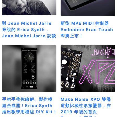
對 Jean Michel Jarre
新型 MPE MIDI 控制器
來說的 Erica Synth，
Embodme Erae Touch
Jean Michel Jarre 訪談
即將上市！
手把手帶你瞭解、製作模
Make Noise XPO 雙聲
組合成器 ! Erica Synth
道類比稜柱形振盪器，在
推出教學用模組 DIY Kit !
2019 年後的首次