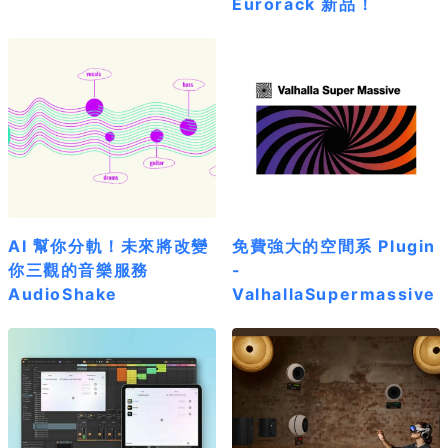
Eurorack 新品！
AI 幫你分軌！未來將改變
免費強大的空間系 Plugin
你三觀的音樂服務
-
AudioShake
ValhallaSupermassive