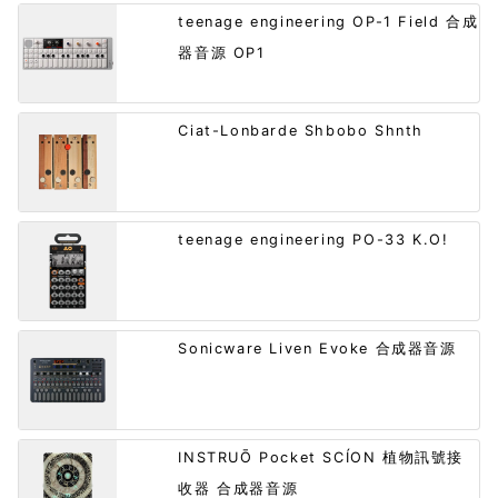
teenage engineering OP-1 Field 合成
器音源 OP1
Ciat-Lonbarde Shbobo Shnth
teenage engineering PO-33 K.O!
Sonicware Liven Evoke 合成器音源
INSTRUŌ Pocket SCÍON 植物訊號接
收器 合成器音源