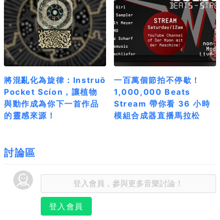
將混亂化為旋律：Instruō
一百萬個節拍不停歇！
Pocket Scíon，讓植物
1,000,000 Beats
與動作成為你下一首作品
Stream 帶你看 36 小時
的靈感來源！
模組合成器直播馬拉松
討論區
登入會員