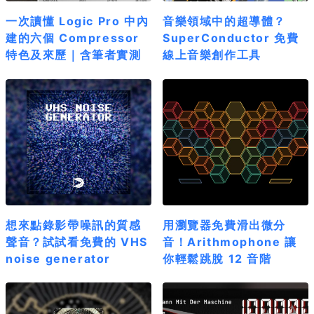
一次讀懂 Logic Pro 中內
音樂領域中的超導體？
建的六個 Compressor
SuperConductor 免費
特色及來歷｜含筆者實測
線上音樂創作工具
想來點錄影帶噪訊的質感
用瀏覽器免費滑出微分
聲音？試試看免費的 VHS
音！Arithmophone 讓
noise generator
你輕鬆跳脫 12 音階