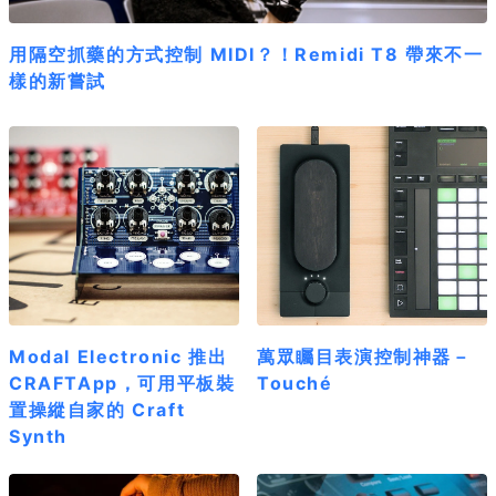
用隔空抓藥的方式控制 MIDI？！Remidi T8 帶來不一
樣的新嘗試
Modal Electronic 推出
萬眾矚目表演控制神器－
CRAFTApp，可用平板裝
Touché
置操縱自家的 Craft
Synth